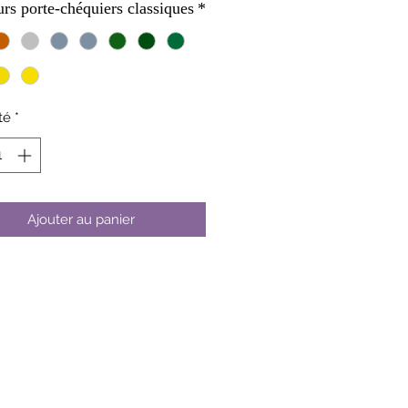
rs porte-chéquiers classiques
*
té
*
Ajouter au panier