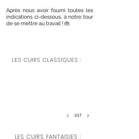
Après nous avoir fourni toutes les
indications ci-dessous, à notre tour
de se mettre au travail ! 👜
LES DIFFÉRENTS
CUIRS DISPONIBLES :
C1
LES CUIRS CLASSIQUES :
noir
brillant
lisse
1/17
F1
LES CUIRS FANTAISIES :