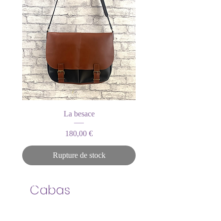
La besace
Prix
180,00 €
Rupture de stock
Vous ne trouvez pas
Cabas
la ceinture qu'il vous
faut ?