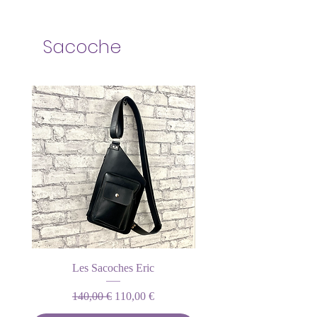
Sacoche
Les Sacoches Eric
Prix original
Prix promotionnel
140,00 €
110,00 €