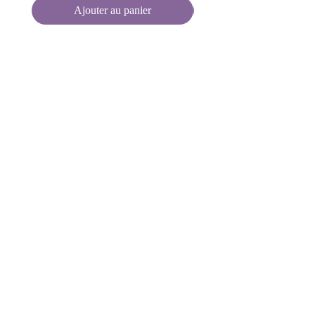
Ajouter au panier
Vous préférez une
autre couleur de cuir
?