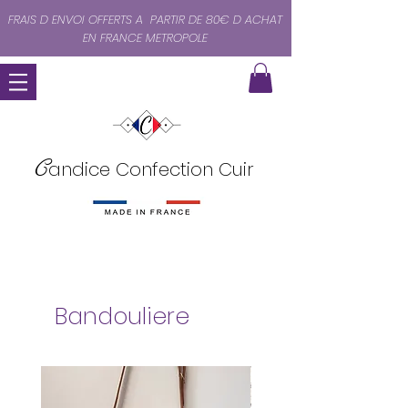
FRAIS D ENVOI OFFERTS A PARTIR DE 80€ D ACHAT
EN FRANCE METROPOLE
C
andice Confection Cuir
Bandouliere