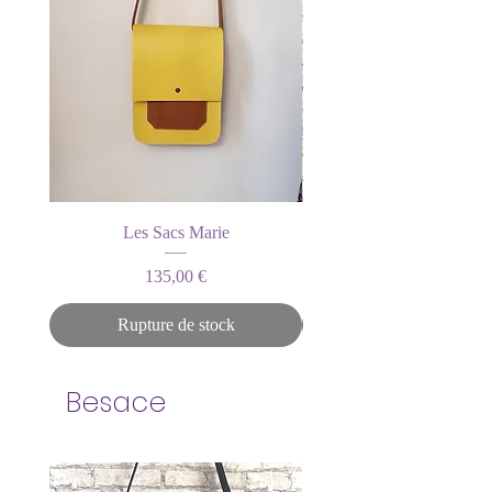
Les Sacs Marie
Prix
135,00 €
Rupture de stock
Besace