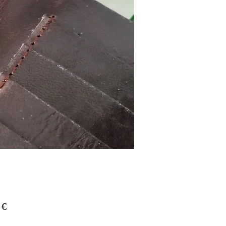
Prix
 €