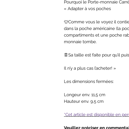
Pourquoi le Porte-monnaie Carr
« Adapter à vos poches
👕Comme vous le voyez il contien
dans la poche américaine (la poch
compartiments et une poche raba
monnaie tombe.
👖Sa taille est faite pour qu’il p
Il n’y a plus cas l’acheter! »
Les dimensions fermées:
Longeur env. 11,5 cm
Hauteur env. 9,5 cm
*Cet article est disponible en p
Veuillez préciser en commenta